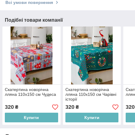
Всі умови повернення
Подібні товари компанії
Скатертина новорічна
Скатертина новорічна
Скат
лляна 110х150 см Чудеса
лляна 110х150 см Чарівні
ллян
історії
320
320
320
₴
₴
Купити
Купити