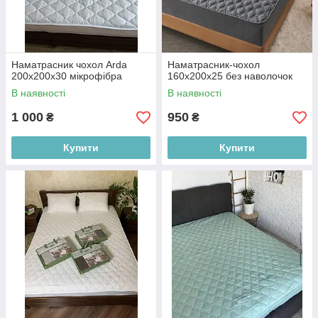
Наматрасник чохол Arda
Наматрасник-чохол
200х200х30 мікрофібра
160х200х25 без наволочок
В наявності
В наявності
1 000
950
₴
₴
Купити
Купити