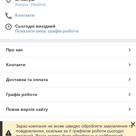
Калуш, Україна
Контакти
Сьогодні вихідний
Показати весь графік роботи
Про нас
Контакти
Доставка та оплата
Графік роботи
Повна версія сайту
Сайт створено на маркетплейсі
Prom.ua
Зараз компанія не може швидко обробляти замовлення та
повідомлення, оскільки за її графіком роботи сьогодні
вихідний. Ваша заявка буде оброблена в найближчий