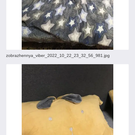
zobrazhennya_viber_2022_10_22_23_32_56_981.jpg