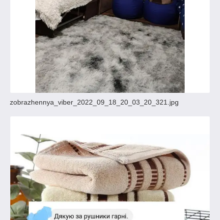
zobrazhennya_viber_2022_09_18_20_03_20_321.jpg