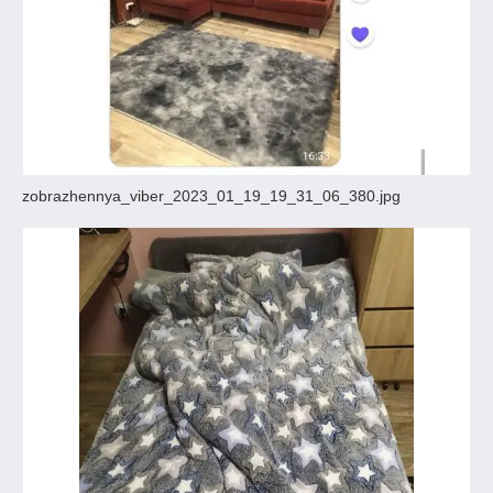
zobrazhennya_viber_2023_01_19_19_31_06_380.jpg