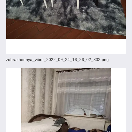
zobrazhennya_viber_2022_09_24_16_26_02_332.png