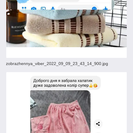
zobrazhennya_viber_2022_09_09_23_43_14_900.jpg