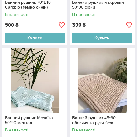
Банний рушник 70*140
Банний рушник махровий
Сапфір (темно синій)
50*90 сірий
В наявності
В наявності
500
390
₴
₴
Купити
Купити
Банний рушник Мозаїка
Банний рушник 45*90
50*90 ментол
обличчя та руки беж
В наявності
В наявності