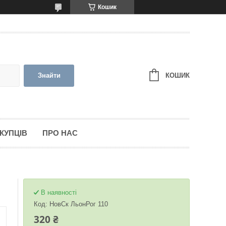
Кошик
КОШИК
Знайти
КУПЦІВ
ПРО НАС
В наявності
Код:
НовСк ЛьонРог 110
320 ₴