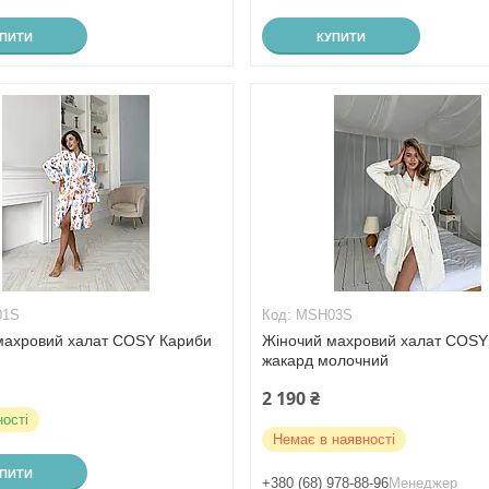
УПИТИ
КУПИТИ
01S
MSH03S
махровий халат COSY Кариби
Жіночий махровий халат COSY
жакард молочний
2 190 ₴
ності
Немає в наявності
УПИТИ
+380 (68) 978-88-96
Менеджер