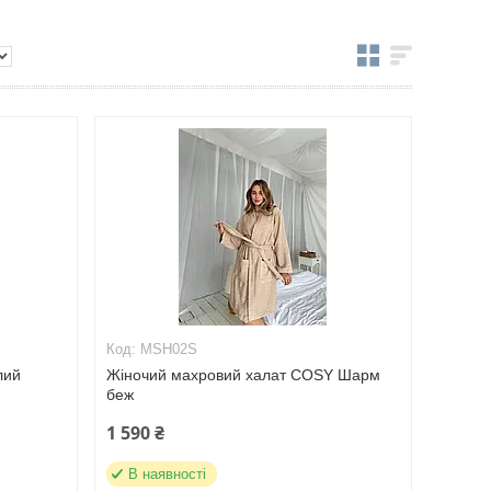
MSH02S
лий
Жіночий махровий халат COSY Шарм
беж
1 590 ₴
В наявності