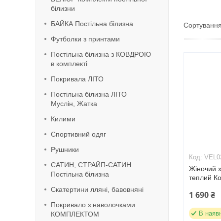
білизни
БАЙКА Постільна білизна
Футболки з принтами
Постільна білизна з КОВДРОЮ
в комплекті
Покривала ЛІТО
Постільна білизна ЛІТО
Муслін, Жатка
Килими
Спортивний одяг
Рушники
VEL0
САТИН, СТРАЙП-САТИН
Жіночий 
Постільна білизна
теплий Ко
Скатертини лляні, бавовняні
1 690 ₴
Покривало з наволочками
В наяв
КОМПЛЕКТОМ