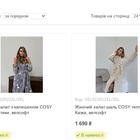
22R22XL/3XL
VEL021R12XL/3XL
халат з капюшоном COSY
Жіночий халат шаль COSY теп
тики, велсофт
Казка, велсофт
1 690 ₴
ності
В наявності