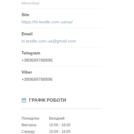
Менеджер
https://hi-textile.com.ua/ua/
hi.textile.com.ua@gmail.com
+380689788896
+380689788896
ГРАФІК РОБОТИ
Понеділок
Вихідний
Вівторок
10:00
18:00
Середа
10:00
18:00