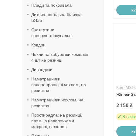
Пледи та покривала
К
Дитяча постільна білизна
БЯЗЬ
Скатертини
водовідштовхувальні
Ковдри
Чохли на табуретки комплект
4 шт на резинці
Дивандеки
Наматрацники
водонепроникні чохлом, на
MSH
резинках
Жіночий 
Наматрацники чохлом, на
2 150 ₴
резинках
Простирадла: на резинці,
В наяв
прямі, з наволочками.
махрові, велюрові
К