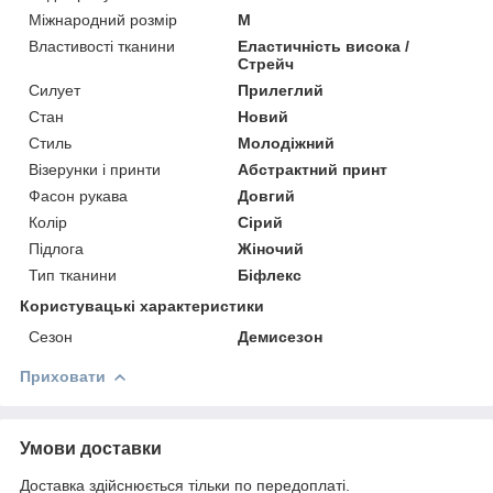
Міжнародний розмір
M
Властивості тканини
Еластичність висока /
Стрейч
Силует
Прилеглий
Стан
Новий
Стиль
Молодіжний
Візерунки і принти
Абстрактний принт
Фасон рукава
Довгий
Колір
Сірий
Підлога
Жіночий
Тип тканини
Біфлекс
Користувацькi характеристики
Сезон
Демисезон
Приховати
Умови доставки
Доставка здійснюється тільки по передоплаті.