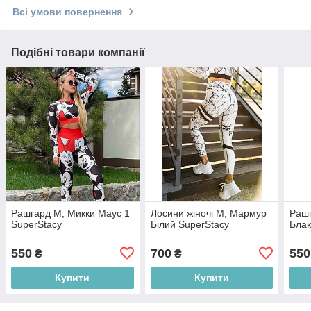
Всі умови повернення
Подібні товари компанії
Рашгард M, Микки Маус 1
Лосини жіночі M, Мармур
Раш
SuperStacy
Білий SuperStacy
Блак
550
700
550
₴
₴
Купити
Купити