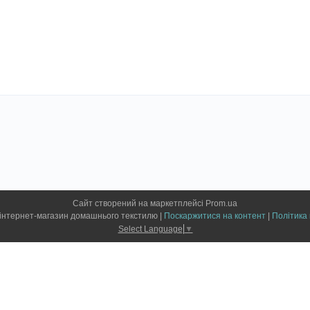
Сайт створений на маркетплейсі
Prom.ua
Привіт, Текстиль інтернет-магазин домашнього текстилю |
Поскаржитися на контент
|
Політика 
Select Language
▼