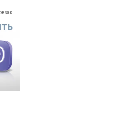
овзає