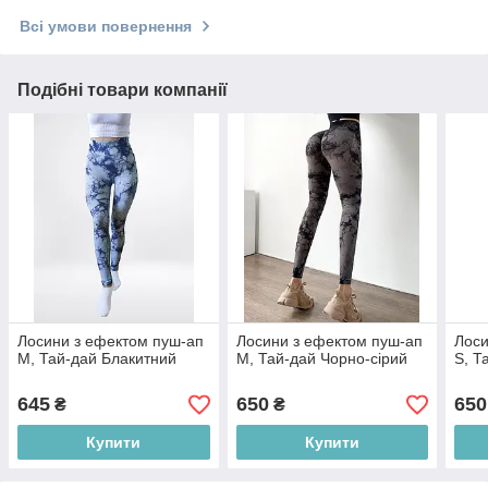
Всі умови повернення
Подібні товари компанії
Лосини з ефектом пуш-ап
Лосини з ефектом пуш-ап
Лоси
M, Тай-дай Блакитний
M, Тай-дай Чорно-сірий
S, Т
645
650
650
₴
₴
Купити
Купити