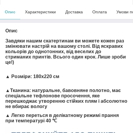
Опис
Характеристики
Доставка
Оплата
Умови п
Опис
Завдяки нашим скатертинам ви можете кожен раз
змінювати настрій на вашому столі. Від яскравих
кольорів до однотонних, від веселих до
стриманих принтів. Всього один крок. Лише зроби
це!)
▲
Розміри:
180х220 см
▲
Тканина:
натуральне, бавовняне полотно, має
спеціальне тефлонове просочення, яке
перешкоджає утворенню стійких плям і абсолютно
не вбирає вологу
▲ Легко переться в делікатному режимі прання
при температурі 40 ℃