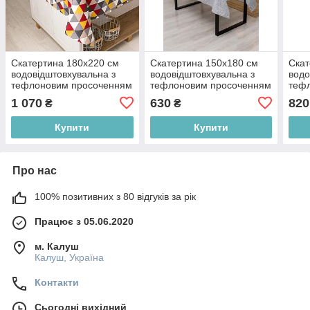
Скатертина 180х220 см
Скатертина 150х180 см
Скат
водовідштовхувальна з
водовідштовхувальна з
водо
тефлоновим просоченням
тефлоновим просоченням
теф
Трикутник бордо
Дика троянда (сіра)
Дика
1 070
630
820
₴
₴
Купити
Купити
Про нас
100% позитивних з 80 відгуків за рік
Працює з 05.06.2020
м. Калуш
Калуш, Україна
Контакти
Сьогодні вихідний