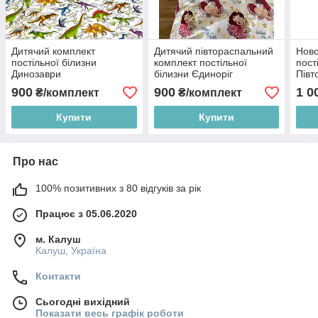
Дитячий комплект
Дитячий півтораспальний
Ново
постільної білизни
комплект постільної
пост
Динозаври
білизни Єдиноріг
Півт
Півтораспальний
900
900
1 0
₴/комплект
₴/комплект
Купити
Купити
Про нас
100% позитивних з 80 відгуків за рік
Працює з 05.06.2020
м. Калуш
Калуш, Україна
Контакти
Сьогодні вихідний
Показати весь графік роботи