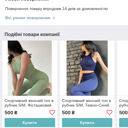
Повернення товару впродовж 14 днів за домовленістю
Всі умови повернення
Подібні товари компанії
Спортивний жіночий топ в
Спортивний жіночий топ в
Спор
рубчик S/M, Фісташковий
рубчик S/M, Темно-Синій
рубч
500
500
500
₴
₴
Купити
Купити