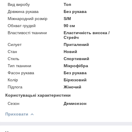
Вид виробу
Топ
Довжина рукава
Без рукава
Міжнародний розмір
S/M
Обхват грудей
90 см
Властивості тканини
Еластичність висока /
Стрейч
Силует
Приталений
Стан
Новий
Стиль
Спортивний
Тип тканини
Мікрофібра
Фасон рукава
Без рукава
Колір
Бірюзовий
Підлога
Жіночий
Користувацькi характеристики
Сезон
Демисезон
Приховати