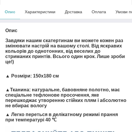
Опис
Характеристики
Доставка
Оплата
Умови п
Опис
Завдяки нашим скатертинам ви можете кожен раз
змінювати настрій на вашому столі. Від яскравих
кольорів до однотонних, від веселих до
стриманих принтів. Всього один крок. Лише зроби
це!)
▲
Розміри:
150х180 см
▲
Тканина:
натуральне, бавовняне полотно, має
спеціальне тефлонове просочення, яке
перешкоджає утворенню стійких плям і абсолютно
не вбирає вологу
▲ Легко переться в делікатному режимі прання
при температурі 40 ℃