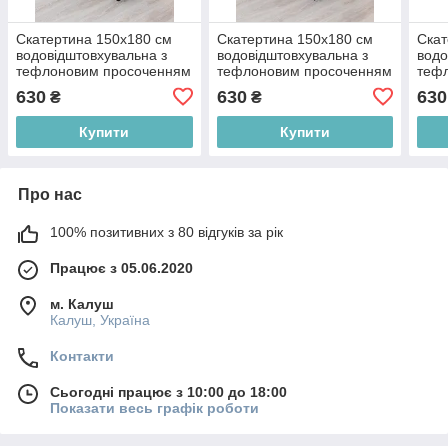
Скатертина 150х180 см
Скатертина 150х180 см
Скат
водовідштовхувальна з
водовідштовхувальна з
водо
тефлоновим просоченням
тефлоновим просоченням
теф
Мармур бірюзовий
Дика троянда (сіра)
Лист
630
630
630
₴
₴
Купити
Купити
Про нас
100% позитивних з 80 відгуків за рік
Працює з 05.06.2020
м. Калуш
Калуш, Україна
Контакти
Сьогодні працює з 10:00 до 18:00
Показати весь графік роботи