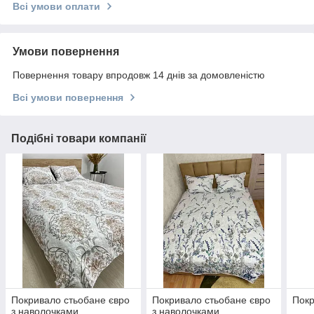
Всі умови оплати
Умови повернення
Повернення товару впродовж 14 днів за домовленістю
Всі умови повернення
Подібні товари компанії
Покривало стьобане євро
Покривало стьобане євро
Покр
з наволочками
з наволочками