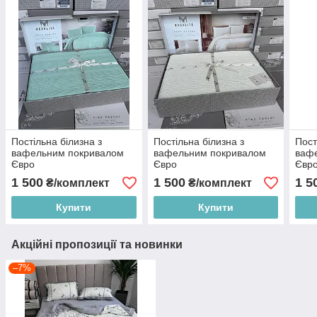
Постільна білизна з
Постільна білизна з
Пост
вафельним покривалом
вафельним покривалом
ваф
Євро
Євро
Євр
1 500
1 500
1 5
₴/комплект
₴/комплект
Купити
Купити
Акційні пропозиції та новинки
–7%