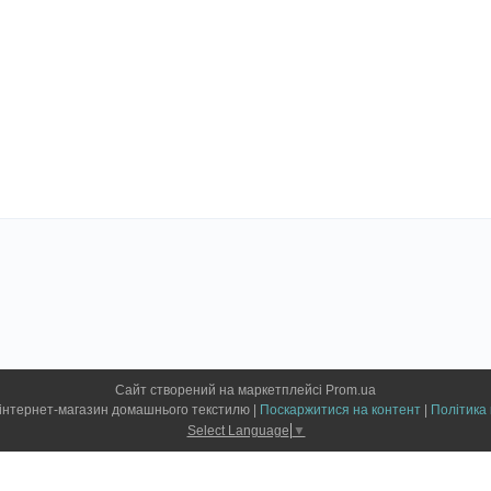
Сайт створений на маркетплейсі
Prom.ua
Привіт, Текстиль інтернет-магазин домашнього текстилю |
Поскаржитися на контент
|
Політика 
Select Language
▼