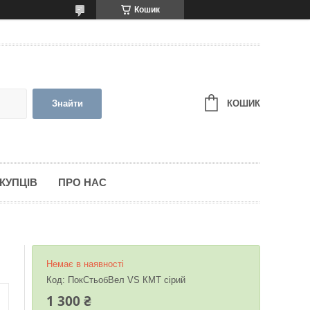
Кошик
КОШИК
Знайти
КУПЦІВ
ПРО НАС
Немає в наявності
Код:
ПокСтьобВел VS КМТ сірий
1 300 ₴