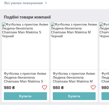
Всі умови повернення
Подібні товари компанії
Футболка з принтом Аніме
Футболка з принтом Аніме
Футб
Людина-бензопила
Людина-бензопила
Люд
Chainsaw Man Makima S
Chainsaw Man Makima M
Chai
Чорний
Чорний
Чор
980
980
980
₴
₴
Купити
Купити