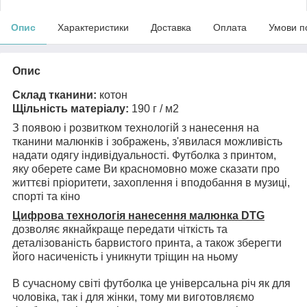
Опис
Характеристики
Доставка
Оплата
Умови п
Опис
Склад тканини:
котон
Щільність матеріалу:
190 г / м2
З появою і розвитком технологій з нанесення на
тканини малюнків і зображень, з'явилася можливість
надати одягу індивідуальності. Футболка з принтом,
яку оберете саме Ви красномовно може сказати про
життєві пріоритети, захоплення і вподобання в музиці,
спорті та кіно
Цифрова технологія нанесення малюнка DTG
дозволяє якнайкраще передати чіткість та
деталізованість барвистого принта, а також зберегти
його насиченість і уникнути тріщин на ньому
В сучасному світі футболка це універсальна річ як для
чоловіка, так і для жінки, тому ми виготовляємо