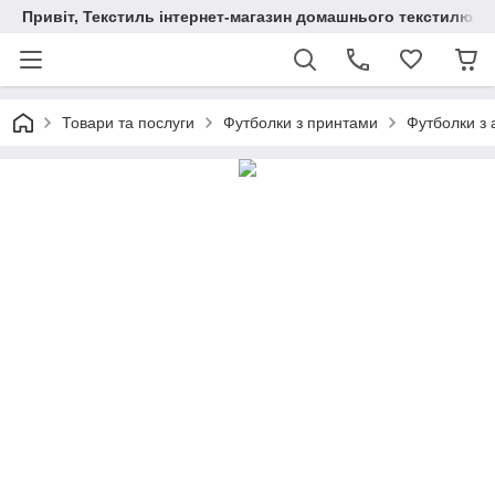
Привіт, Текстиль інтернет-магазин домашнього текстилю
Товари та послуги
Футболки з принтами
Футболки з 