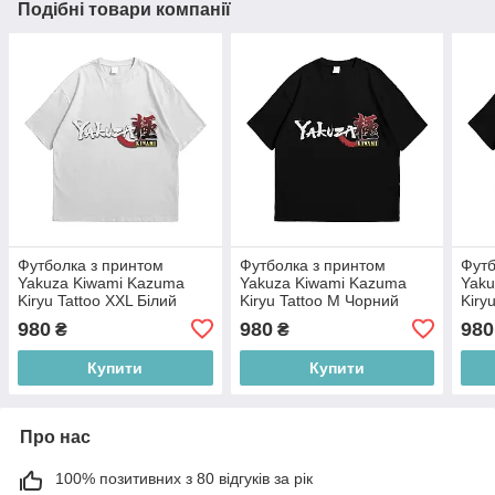
Подібні товари компанії
Футболка з принтом
Футболка з принтом
Футб
Yakuza Kiwami Kazuma
Yakuza Kiwami Kazuma
Yaku
Kiryu Tattoo XXL Білий
Kiryu Tattoo M Чорний
Kiry
980
980
980
₴
₴
Купити
Купити
Про нас
100% позитивних з 80 відгуків за рік