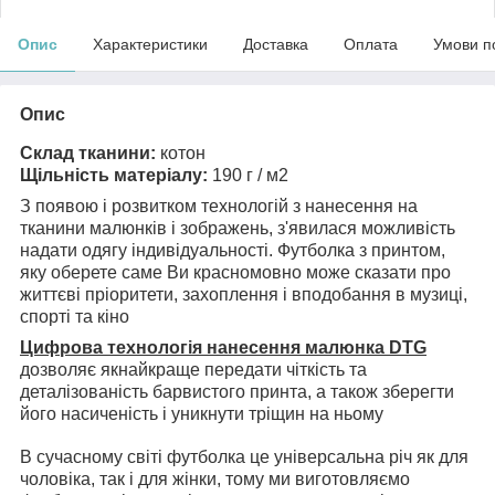
Опис
Характеристики
Доставка
Оплата
Умови п
Опис
Склад тканини:
котон
Щільність матеріалу:
190 г / м2
З появою і розвитком технологій з нанесення на
тканини малюнків і зображень, з'явилася можливість
надати одягу індивідуальності. Футболка з принтом,
яку оберете саме Ви красномовно може сказати про
життєві пріоритети, захоплення і вподобання в музиці,
спорті та кіно
Цифрова технологія нанесення малюнка DTG
дозволяє якнайкраще передати чіткість та
деталізованість барвистого принта, а також зберегти
його насиченість і уникнути тріщин на ньому
В сучасному світі футболка це універсальна річ як для
чоловіка, так і для жінки, тому ми виготовляємо