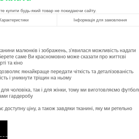
ете купити будь-який товар не покидаючи сайту.
Характеристики
Інформація для замовлення
канини малюнків і зображень, з'явилася можливість надати
оберете саме Ви красномовно може сказати про життєві
рті та кіно
озволяє якнайкраще передати чіткість та деталізованість
сть і уникнути тріщин на ньому
 для чоловіка, так і для жінки, тому ми виготовляємо футбол
тами гардеробу
 доступну ціну, а також завдяки тканині, яку ми ретельно