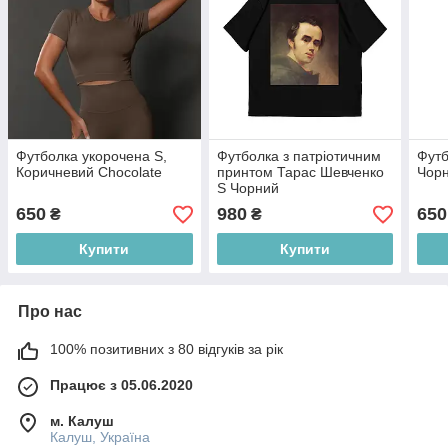
Футболка укорочена S,
Футболка з патріотичним
Футб
Коричневий Chocolate
принтом Тарас Шевченко
Чор
S Чорний
650
980
650
₴
₴
Купити
Купити
Про нас
100% позитивних з 80 відгуків за рік
Працює з 05.06.2020
м. Калуш
Калуш, Україна