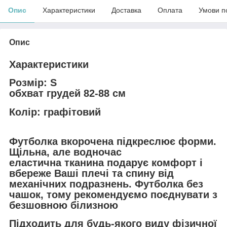
Опис
Характеристики
Доставка
Оплата
Умови п
Опис
Характеристики
Розмір: S
обхват грудей 82-88 см
Колір: графітовий
Футболка вкорочена підкреслює форми.
Щільна, але водночас
еластична тканина подарує комфорт і
вбереже Ваші плечі та спину від
механічних подразнень. Футболка без
чашок, тому рекомендуємо поєднувати з
безшовною білизною
Підходить для будь-якого виду фізичної