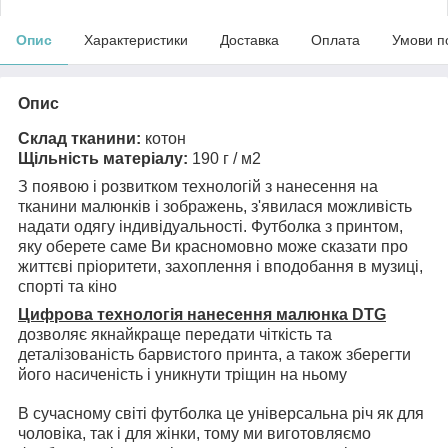
Опис
Характеристики
Доставка
Оплата
Умови п
Опис
Склад тканини:
котон
Щільність матеріалу:
190 г / м2
З появою і розвитком технологій з нанесення на
тканини малюнків і зображень, з'явилася можливість
надати одягу індивідуальності. Футболка з принтом,
яку оберете саме Ви красномовно може сказати про
життєві пріоритети, захоплення і вподобання в музиці,
спорті та кіно
Цифрова технологія нанесення малюнка DTG
дозволяє якнайкраще передати чіткість та
деталізованість барвистого принта, а також зберегти
його насиченість і уникнути тріщин на ньому
В сучасному світі футболка це універсальна річ як для
чоловіка, так і для жінки, тому ми виготовляємо