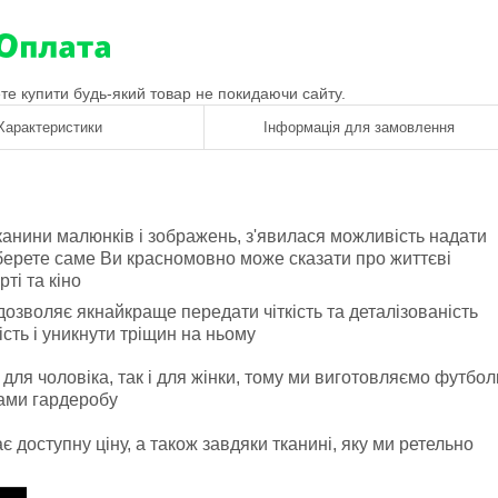
ете купити будь-який товар не покидаючи сайту.
Характеристики
Інформація для замовлення
канини малюнків і зображень, з'явилася можливість надати
оберете саме Ви красномовно може сказати про життєві
рті та кіно
озволяє якнайкраще передати чіткість та деталізованість
сть і уникнути тріщин на ньому
 для чоловіка, так і для жінки, тому ми виготовляємо футбол
тами гардеробу
 доступну ціну, а також завдяки тканині, яку ми ретельно