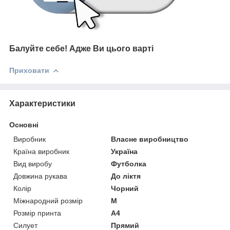
Балуйте себе!
Адже В
и цього варті
Приховати
Характеристики
Основні
Виробник
Власне виробництво
Країна виробник
Україна
Вид виробу
Футболка
Довжина рукава
До ліктя
Колір
Чорний
Міжнародний розмір
M
Розмір принта
А4
Силует
Прямий