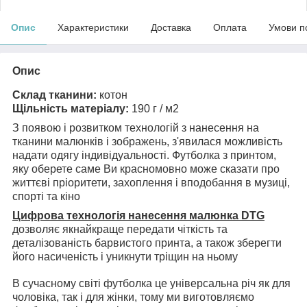
Опис
Характеристики
Доставка
Оплата
Умови п
Опис
Склад тканини:
котон
Щільність матеріалу:
190 г / м2
З появою і розвитком технологій з нанесення на
тканини малюнків і зображень, з'явилася можливість
надати одягу індивідуальності. Футболка з принтом,
яку оберете саме Ви красномовно може сказати про
життєві пріоритети, захоплення і вподобання в музиці,
спорті та кіно
Цифрова технологія нанесення малюнка DTG
дозволяє якнайкраще передати чіткість та
деталізованість барвистого принта, а також зберегти
його насиченість і уникнути тріщин на ньому
В сучасному світі футболка це універсальна річ як для
чоловіка, так і для жінки, тому ми виготовляємо