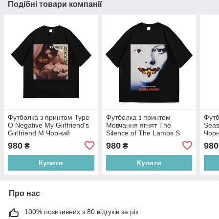
Подібні товари компанії
Футболка з принтом Type
Футболка з принтом
Футб
O Negative My Girlfriend's
Мовчання ягнят The
Seas
Girlfriend M Чорний
Silence of The Lambs S
Чор
Чорний
980
980
980
₴
₴
Купити
Купити
Про нас
100% позитивних з 80 відгуків за рік