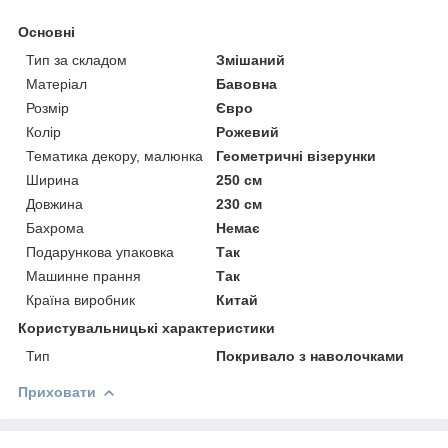
Основні
Тип за складом
Змішаний
Матеріал
Бавовна
Розмір
Євро
Колір
Рожевий
Тематика декору, малюнка
Геометричні візерунки
Ширина
250 см
Довжина
230 см
Бахрома
Немає
Подарункова упаковка
Так
Машинне прання
Так
Країна виробник
Китай
Користувальницькі характеристики
Тип
Покривало з наволочками
Приховати