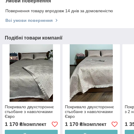
Умови повернення
Повернення товару впродовж 14 днів за домовленістю
Всі умови повернення
Подібні товари компанії
Покривало двухстороннє
Покривало двухстороннє
Покр
стьобане з наволочками
стьобане з наволочками
з 2 
Євро
Євро
1 170
1 170
1 3
₴/комплект
₴/комплект