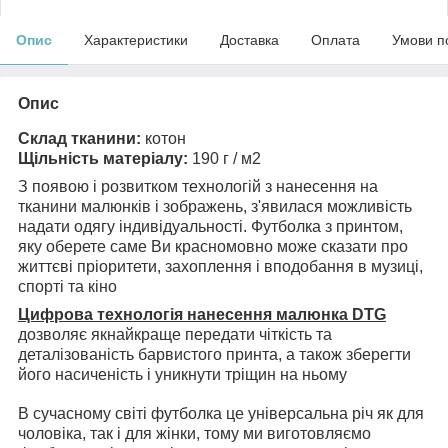
Опис
Характеристики
Доставка
Оплата
Умови п
Опис
Склад тканини:
котон
Щільність матеріалу:
190 г / м2
З появою і розвитком технологій з нанесення на
тканини малюнків і зображень, з'явилася можливість
надати одягу індивідуальності. Футболка з принтом,
яку оберете саме Ви красномовно може сказати про
життєві пріоритети, захоплення і вподобання в музиці,
спорті та кіно
Цифрова технологія нанесення малюнка DTG
дозволяє якнайкраще передати чіткість та
деталізованість барвистого принта, а також зберегти
його насиченість і уникнути тріщин на ньому
В сучасному світі футболка це універсальна річ як для
чоловіка, так і для жінки, тому ми виготовляємо