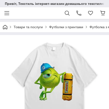
Привіт, Текстиль інтернет-магазин домашнього текстилю
Товари та послуги
Футболки з принтами
Футболка з