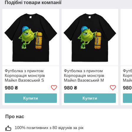
Подібні товари компанії
Футболка з принтом
Футболка з принтом
Футб
Корпорація монстрів
Корпорація монстрів
Корп
Майкл Вазовський S
Майкл Вазовський M
Майк
Чорний
Чорний
Чор
980
980
980
₴
₴
Купити
Купити
Про нас
100% позитивних з 80 відгуків за рік