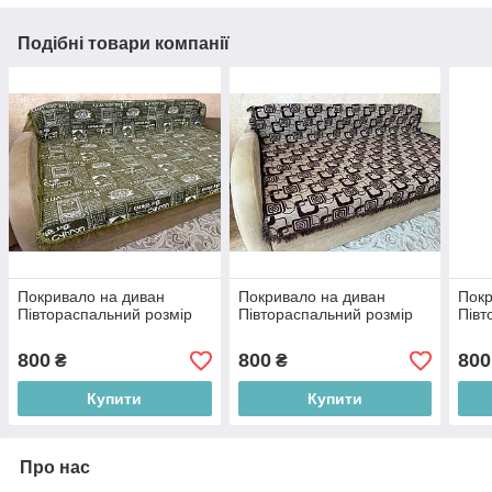
Подібні товари компанії
Покривало на диван
Покривало на диван
Покр
Півтораспальний розмір
Півтораспальний розмір
Півт
800
800
800
₴
₴
Купити
Купити
Про нас