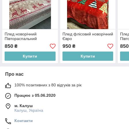
Плед новорічний
Плед флісовий новорічний
Плед
Півтораспальний
Євро
Півт
850
950
850
₴
₴
Купити
Купити
Про нас
100% позитивних з 80 відгуків за рік
Працює з 05.06.2020
м. Калуш
Калуш, Україна
Контакти