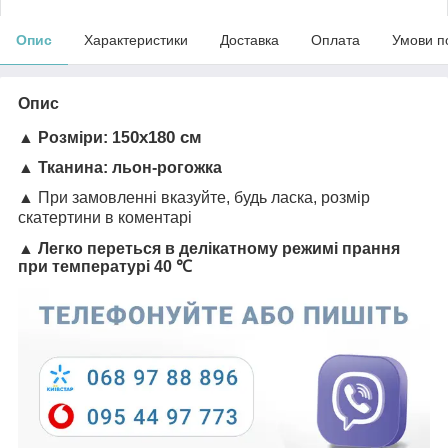
Опис
Характеристики
Доставка
Оплата
Умови п
Опис
0х180 см
▲
Розміри:
15
▲
Тканина:
льон-рогожка
▲ При замовленні вказуйте, будь ласка, розмір
скатертини в коментарі
▲ Легко переться в делікатному режимі прання
при температурі 40 ℃