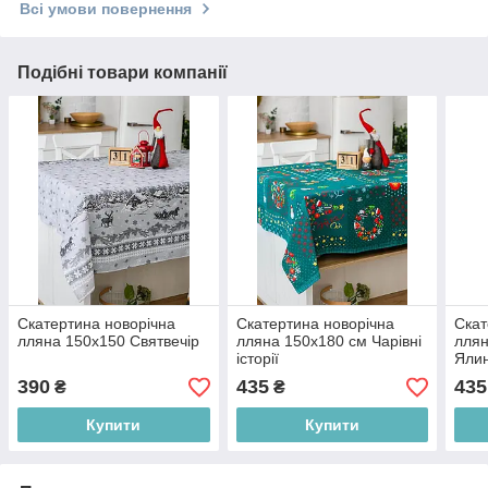
Всі умови повернення
Подібні товари компанії
Скатертина новорічна
Скатертина новорічна
Скат
лляна 150х150 Святвечір
лляна 150х180 см Чарівні
ллян
історії
Ялин
390
435
435
₴
₴
Купити
Купити