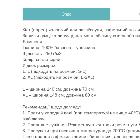
Опис
Кілт (парео) чоловічий для лазні/сауни, вафельний на ли
Завдяки гумці та липучці, кілт може збільшуватися або з
Є кишеня.
Тканина: 100% бавовна, Туреччина
Щільність: 250 г/м2
Колір: світло-сірий
У двох розмірах:
1. L (підходить на розміри: S-L)
2. XL (підходить на розміри: L-2XL)
L – ширина 140 см, довжина 70 см
ХL – ширина 148 см, довжина 80 см
Рекомендації щодо догляду:
1. Прати у холодній воді (при температурі не вище 40°С
відбілювачі.
2. Природне сушіння. Рекомендується трохи розтягнути В
3. Прасувати при високих температурах до 200°С (режим
Після прання вафельні клітини збираються, але після в