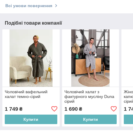
Всі умови повернення
Подібні товари компанії
Чоловічий вафельний
Чоловічий халат з
Жіно
халат темно-сірий
фактурного мусліну Duna
кап
сірий
сіри
1 749
1 690
1 7
₴
₴
Купити
Купити