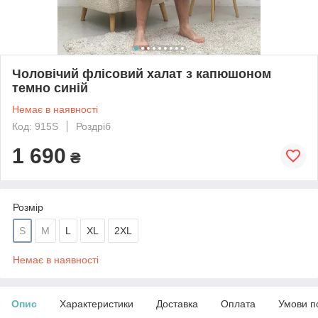
Чоловічий флісовий халат з капюшоном
темно синій
Немає в наявності
Код: 915S
Роздріб
1 690
₴
Розмір
S
M
L
XL
2XL
Немає в наявності
Опис
Характеристики
Доставка
Оплата
Умови п