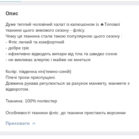
Опис
Дуже теплий чоловічий халат із капюшоном із 🔥Топової
тканини цього зимового сезону - флісу.
Чому ця тканина стала такою популярною цього сезону :
- Фліс легкий та комфортний
- добре гріє
- ефективно відводить випари від тіла та швидко сохне
- не викликає алергію і майже не мнеться
Колір: південна ніч(темно-синій)
Плечі трохи приспущені.
Довжина рукава регулюється за рахунок манжету, манжети з
відворотом.
Тканина: 100% поліестер
Особливості тканини фліс: до тканини пристають ворсинки
Приховати