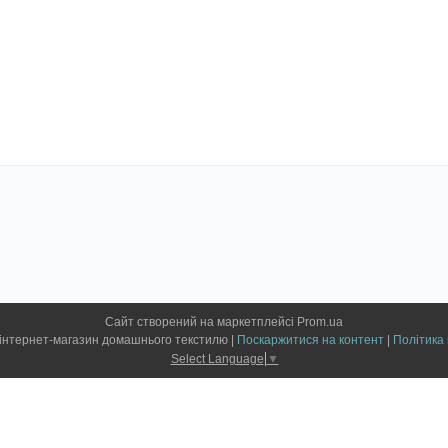
Сайт створений на маркетплейсі
Prom.ua
Привіт, Текстиль інтернет-магазин домашнього текстилю |
Поскаржитися на контент
|
Політика 
Select Language
▼