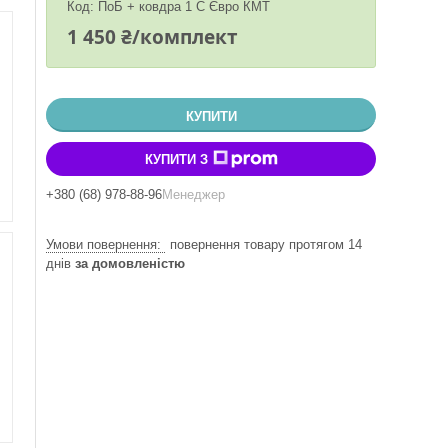
Код:
ПоБ + ковдра 1 С Євро КМТ
1 450 ₴/комплект
КУПИТИ
КУПИТИ З
+380 (68) 978-88-96
Менеджер
повернення товару протягом 14
днів
за домовленістю