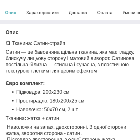
Опис
Характеристики
Доставка
Оплата
Умови п
Опис
💥 Тканина: Сатин-страйп
Сатин — це бавовняна щільна тканина, яка має гладку,
блискучу лицьову сторону і матовий виворот. Сатинова
постільна білизна — стильна і сучасна, з пластичною
текстурою і легким глянцевим ефектом
Євро комплект:
Підковдра: 200х230 см
Простирадло: 180х200х25 см
Наволочка: 50x70 см, 2 шт.
Тканина: жатка + сатин
Наволочки на запах, двохсторонні. З одної сторони
жатка, зворотня сторона - сатин .
Підковдра двостороння, з одної сторони жатка,