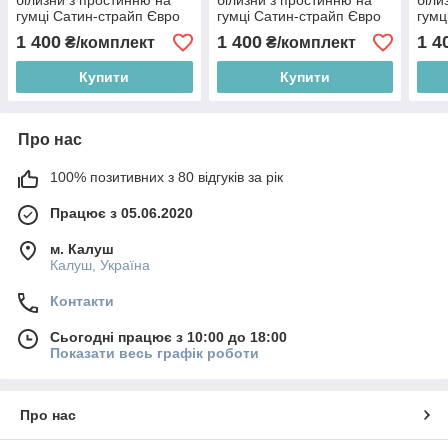
білизни з простинню на
білизни з простинню на
біли
гумці Сатин-страйп Євро
гумці Сатин-страйп Євро
гумц
1 400
1 400
1 4
₴/комплект
₴/комплект
Купити
Купити
Про нас
100% позитивних з 80 відгуків за рік
Працює з 05.06.2020
м. Калуш
Калуш, Україна
Контакти
Сьогодні працює з 10:00 до 18:00
Показати весь графік роботи
Про нас