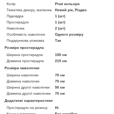
Колір
Різні кольори
Тематика декору, малюнка
Новий рік, Різдво
Підковдра
1 (шт)
Простирадло
1 (шт)
Наволочка
2 (шт)
Особливість наволочок
Одного розміру
Подарункова упаковка
Так
Розміри простирадла
Ширина простирадла
150 см
Довжина простирадла
215 см
Розміри наволочки
Ширина наволочки
70 см
Довжина наволочки
70 см
Ширина другої наволочки
50 см
Довжина другої наволочки
70 см
Додаткові характеристики
Простирадло на резинці
Ні
Кишені підковдри
Без застібки