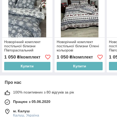
Новорічний комплект
Новорічний комплект
Ново
постільної білизни
постільної білизни Олені
пост
Півтораспальний
кольорові
Півт
Півтораспальний
1 050
1 050
1 0
₴/комплект
₴/комплект
Купити
Купити
Про нас
100% позитивних з 80 відгуків за рік
Працює з 05.06.2020
м. Калуш
Калуш, Україна