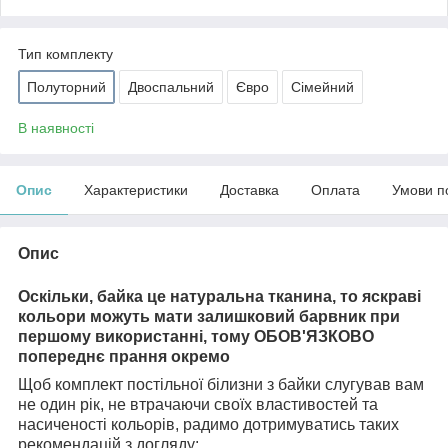
Тип комплекту
Полуторний
Двоспальний
Євро
Сімейний
В наявності
Опис
Характеристики
Доставка
Оплата
Умови п
Опис
Оскільки, байка це натуральна тканина, то яскраві
кольори можуть мати залишковий барвник при
першому використанні, тому ОБОВ'ЯЗКОВО
попереднє прання окремо
Щоб комплект постільної білизни з байки слугував вам
не один рік, не втрачаючи своїх властивостей та
насиченості кольорів, радимо дотримуватись таких
рекомендацій з догляду: